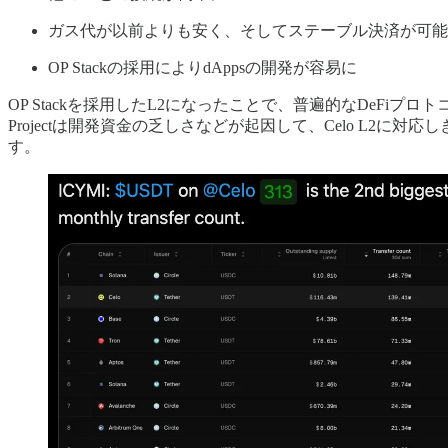
ガス代が以前よりも安く、そしてステーブル決済が可能
OP Stackの採用によりdAppsの開発が容易に
OP Stackを採用したL2になったことで、普遍的なDeFiプ
Projectは開発資金の乏しさなどが起因して、Celo L2
す。