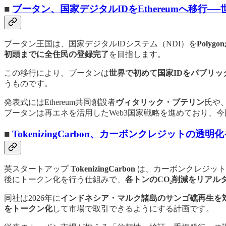
■
ブータン、国家デジタルIDをEthereumへ移行─
ブータン王国は、国家デジタルIDシステム（NDI）を
Polyg
初頭までに全住民の登録完了
を目指します。
この移行により、ブータンは
世界で初めて国家IDをパブリ
うものです。
発表式にはEthereum共同創設者
ヴィタリック・ブテリン
氏や、F
ブータンは再エネを活用したWeb3国家戦略を進めており、
■
TokenizingCarbon、カーボンクレジット
英スタートアップ
TokenizingCarbon
は、カーボンクレジット
後にトークン化を行う仕組みで、
各トンのCO₂削減をリアル
同社は2026年に
インドネシア・マルク諸島のサンゴ礁再生を対象とした
をトークン化
して市場で取引できるようにする計画です。