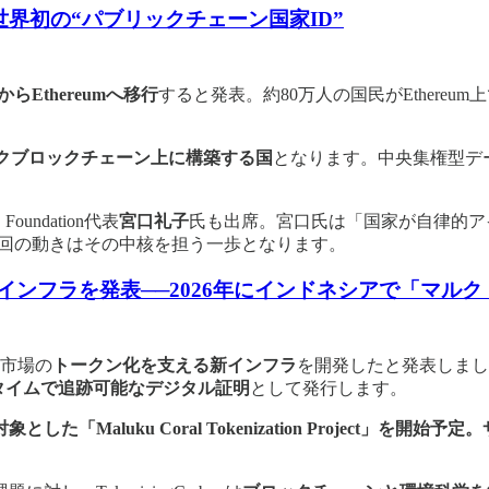
─世界初の“パブリックチェーン国家ID”
onからEthereumへ移行
すると発表。約80万人の国民がEthere
ックブロックチェーン上に構築する国
となります。中央集権型デ
oundation代表
宮口礼子
氏も出席。宮口氏は「国家が自律的ア
今回の動きはその中核を担う一歩となります。
の透明化インフラを発表──2026年にインドネシアで「マ
市場の
トークン化を支える新インフラ
を開発したと発表しまし
タイムで追跡可能なデジタル証明
として発行します。
「Maluku Coral Tokenization Project」